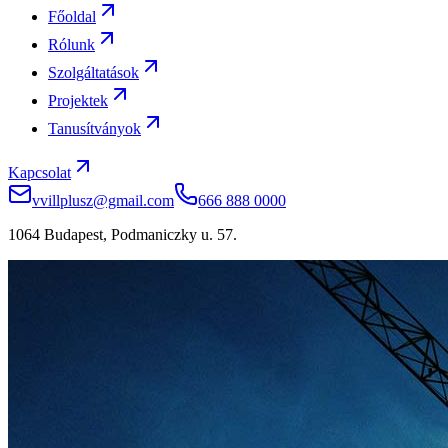
Főoldal
Rólunk
Szolgáltatások
Projektek
Tanusítványok
Kapcsolat
vvillplusz@gmail.com
666 888 0000
1064 Budapest, Podmaniczky u. 57.