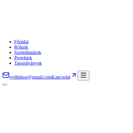
Főoldal
Rólunk
Szolgáltatások
Projektek
Tanusítványok
vvillplusz@gmail.com
Kapcsolat