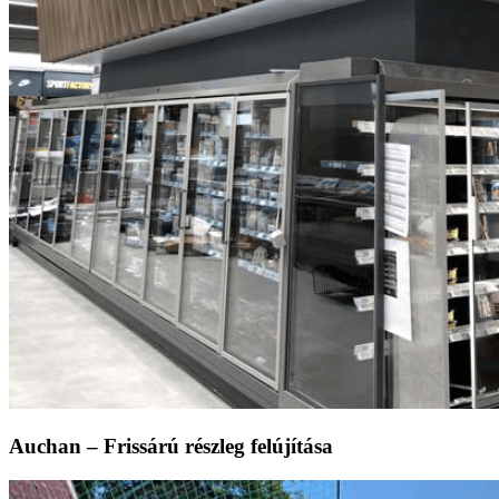
Auchan – Frissárú részleg felújítása