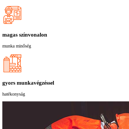
magas színvonalon
munka minőség
gyors munkavégzéssel
hatékonyság