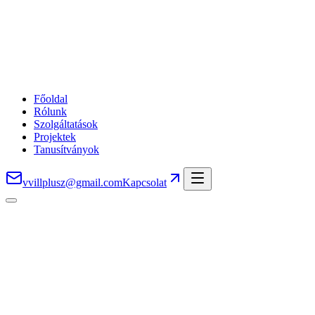
Főoldal
Rólunk
Szolgáltatások
Projektek
Tanusítványok
vvillplusz@gmail.com
Kapcsolat